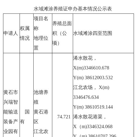
水域滩涂养殖证申办基本情况公示表
项目名
养殖总面
权属
称
申请人
积（公
水域滩涂四至范围
情况
地理位
顷）
置
浠水散花，
X(m)3346610.678
Y(m) 38612003.532
江北农场， X(m)
黄石市
池塘养
3346476.634
兴瑞智
殖
Y(m) 38610519.144
能输送
国
黄石港
74.721
浠水散花港渠，
装备产
有
区
X（m)3346324.068
业园有
江北农
Y（m) 38610707.296