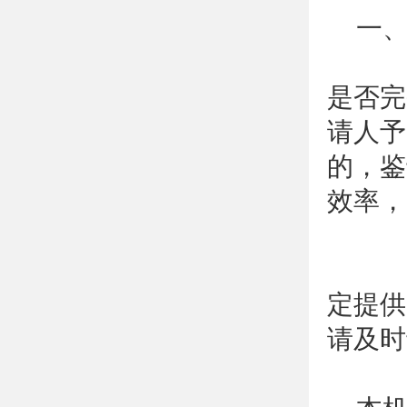
一
受
是否完
请人予
的，鉴
效率，
二
对
定提供
请及时
三